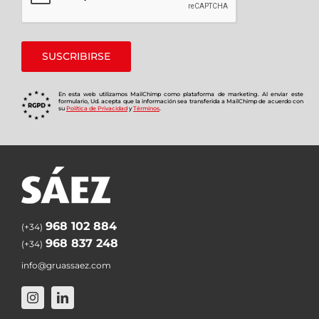
En esta web utilizamos MailChimp como plataforma de marketing. Al enviar este
formulario, Ud. acepta que la información sea transferida a MailChimp de acuerdo con
su
Política de Privacidad
y
Términos
.
968 102 884
(+34)
968 837 248
(+34)
info@gruassaez.com