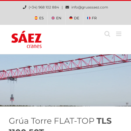
Saltar
(+34) 968 102 884 |
info@gruassaez.com
al
contenido
ES
EN
DE
FR
Grúa Torre FLAT-TOP
TLS