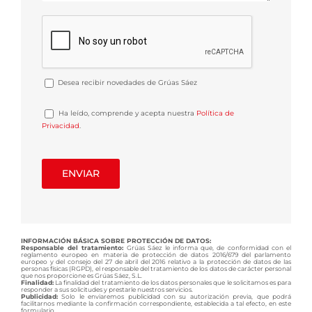
Desea recibir novedades de Grúas Sáez
Ha leído, comprende y acepta nuestra
Política de
Privacidad
.
INFORMACIÓN BÁSICA SOBRE PROTECCIÓN DE DATOS:
Responsable del tratamiento:
Grúas Sáez le informa que, de conformidad con el
reglamento europeo en materia de protección de datos 2016/679 del parlamento
europeo y del consejo del 27 de abril del 2016 relativo a la protección de datos de las
personas físicas (RGPD), el responsable del tratamiento de los datos de carácter personal
que nos proporcione es Grúas Sáez, S.L.
Finalidad:
La finalidad del tratamiento de los datos personales que le solicitamos es para
responder a sus solicitudes y prestarle nuestros servicios.
Publicidad:
Solo le enviaremos publicidad con su autorización previa, que podrá
facilitarnos mediante la confirmación correspondiente, establecida a tal efecto, en este
formulario.