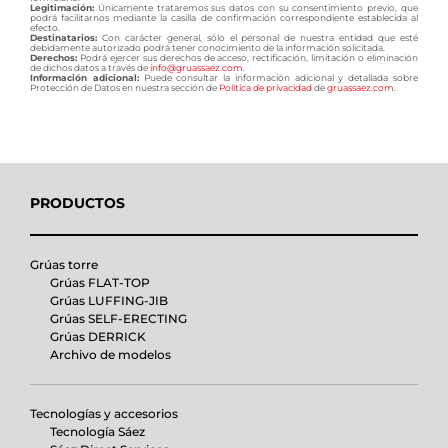
Legitimación:
Únicamente trataremos sus datos con su consentimiento previo, que
podrá facilitarnos mediante la casilla de confirmación correspondiente establecida al
efecto.
Destinatarios:
Con carácter general, sólo el personal de nuestra entidad que esté
debidamente autorizado podrá tener conocimiento de la información solicitada.
Derechos:
Podrá ejercer sus derechos de acceso, rectificación, limitación o eliminación
de dichos datos a través de
info@gruassaez.com
.
Información adicional:
Puede consultar la información adicional y detallada sobre
Protección de Datos en nuestra sección de
Política de privacidad
de
gruassaez.com
.
PRODUCTOS
Grúas torre
Grúas FLAT-TOP
Grúas LUFFING-JIB
Grúas SELF-ERECTING
Grúas DERRICK
Archivo de modelos
Tecnologías y accesorios
Tecnología Sáez