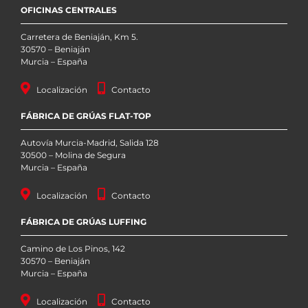
OFICINAS CENTRALES
Carretera de Beniaján, Km 5.
30570 – Beniaján
Murcia – España
Localización
Contacto
FÁBRICA DE GRÚAS FLAT-TOP
Autovía Murcia-Madrid, Salida 128
30500 – Molina de Segura
Murcia – España
Localización
Contacto
FÁBRICA DE GRÚAS LUFFING
Camino de Los Pinos, 142
30570 – Beniaján
Murcia – España
Información sobre Cookies
Localización
Contacto
Bienvenida/o a la información básica sobre las cookies de la página web