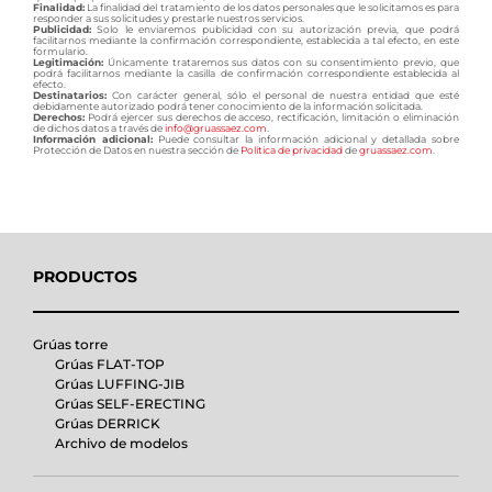
Finalidad:
La finalidad del tratamiento de los datos personales que le solicitamos es para
responder a sus solicitudes y prestarle nuestros servicios.
Publicidad:
Solo le enviaremos publicidad con su autorización previa, que podrá
facilitarnos mediante la confirmación correspondiente, establecida a tal efecto, en este
formulario.
Legitimación:
Únicamente trataremos sus datos con su consentimiento previo, que
podrá facilitarnos mediante la casilla de confirmación correspondiente establecida al
efecto.
Destinatarios:
Con carácter general, sólo el personal de nuestra entidad que esté
debidamente autorizado podrá tener conocimiento de la información solicitada.
Derechos:
Podrá ejercer sus derechos de acceso, rectificación, limitación o eliminación
de dichos datos a través de
info@gruassaez.com
.
Información adicional:
Puede consultar la información adicional y detallada sobre
Protección de Datos en nuestra sección de
Política de privacidad
de
gruassaez.com
.
PRODUCTOS
Grúas torre
Grúas FLAT-TOP
Grúas LUFFING-JIB
Grúas SELF-ERECTING
Grúas DERRICK
Archivo de modelos