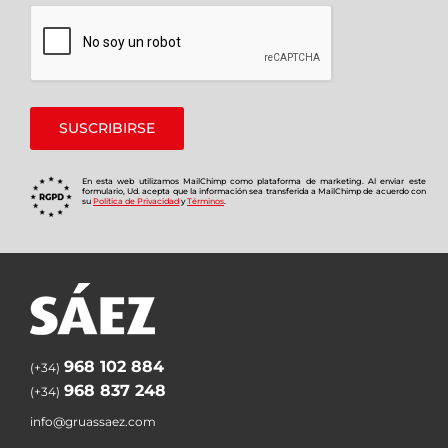
En esta web utilizamos MailChimp como plataforma de marketing. Al enviar este
formulario, Ud. acepta que la información sea transferida a MailChimp de acuerdo con
su
Política de Privacidad
y
Términos
.
968 102 884
(+34)
968 837 248
(+34)
info@gruassaez.com