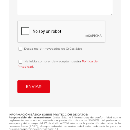
Desea recibir novedades de Grúas Sáez
Ha leído, comprende y acepta nuestra
Política de
Privacidad
.
INFORMACIÓN BÁSICA SOBRE PROTECCIÓN DE DATOS:
Responsable del tratamiento:
Grúas Sáez le informa que, de conformidad con el
reglamento europeo en materia de protección de datos 2016/679 del parlamento
europeo y del consejo del 27 de abril del 2016 relativo a la protección de datos de las
personas físicas (RGPD), el responsable del tratamiento de los datos de carácter personal
que nos proporcione es Grúas Sáez, S.L.