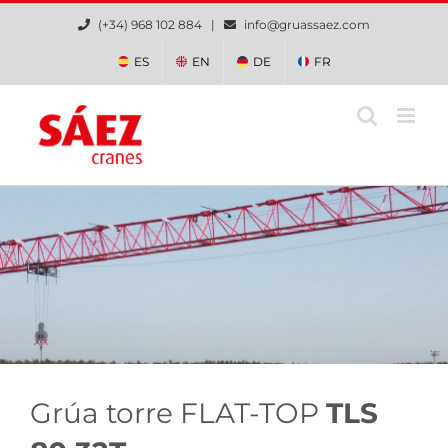
Saltar
(+34) 968 102 884 |
info@gruassaez.com
al
contenido
ES
EN
DE
FR
Grúa torre FLAT-TOP
TLS