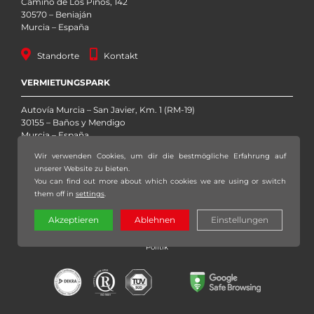
Camino de Los Pinos, 142
30570 – Beniaján
Murcia – España
Standorte
Kontakt
VERMIETUNGSPARK
Autovía Murcia – San Javier, Km. 1 (RM-19)
30155 – Baños y Mendigo
Murcia – España
Wir verwenden Cookies, um dir die bestmögliche Erfahrung auf
Standorte
Kontakt
unserer Website zu bieten.
You can find out more about which cookies we are using or switch
them off in
settings
.
Copyright 2020 – 2026 Grúas Sáez, S.L. – Alle Rechte vorbehalten |
Akzeptieren
Ablehnen
Einstellungen
Rechtlicher Hinweis
|
Datenschutzerklärung
|
Datenschutzpolitik
|
Cookie-
Politik