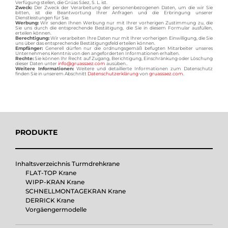
Verfügung stellen, die Grúas Sáez, S. L. ist.
Zweck:
Der Zweck der Verarbeitung der personenbezogenen Daten, um die wir Sie
bitten, ist die Beantwortung Ihrer Anfragen und die Erbringung unserer
Dienstleistungen für Sie.
Werbung:
Wir senden Ihnen Werbung nur mit Ihrer vorherigen Zustimmung zu, die
Sie uns durch die entsprechende Bestätigung, die Sie in diesem Formular ausfüllen,
erteilen können.
Berechtigung:
Wir verarbeiten Ihre Daten nur mit Ihrer vorherigen Einwilligung, die Sie
uns über das entsprechende Bestätigungsfeld erteilen können.
Empfänger:
Generell dürfen nur die ordnungsgemäß befugten Mitarbeiter unseres
Unternehmens Kenntnis von den angeforderten Informationen erhalten.
Rechte:
Sie können Ihr Recht auf Zugang, Berichtigung, Einschränkung oder Löschung
dieser Daten unter
info@gruassaez.com
ausüben..
Weitere Informationen:
Weitere und detaillierte Informationen zum Datenschutz
finden Sie in unserem Abschnitt
Datenschutzerklärung
von
gruassaez.com
.
PRODUKTE
Inhaltsverzeichnis Turmdrehkrane
FLAT-TOP Krane
WIPP-KRAN Krane
SCHNELLMONTAGEKRAN Krane
DERRICK Krane
Vorgäengermodelle