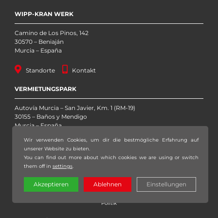
WIPP-KRAN WERK
Camino de Los Pinos, 142
30570 – Beniaján
Murcia – España
Standorte
Kontakt
VERMIETUNGSPARK
Autovía Murcia – San Javier, Km. 1 (RM-19)
30155 – Baños y Mendigo
Murcia – España
Wir verwenden Cookies, um dir die bestmögliche Erfahrung auf
Standorte
Kontakt
unserer Website zu bieten.
You can find out more about which cookies we are using or switch
them off in
settings
.
Copyright 2020 – 2026 Grúas Sáez, S.L. – Alle Rechte vorbehalten |
Akzeptieren
Ablehnen
Einstellungen
Rechtlicher Hinweis
|
Datenschutzerklärung
|
Datenschutzpolitik
|
Cookie-
Politik