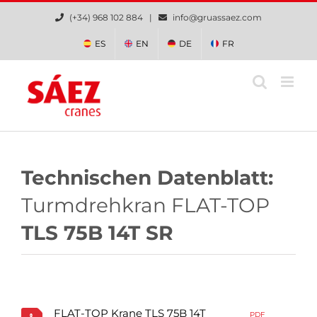
Zum
(+34) 968 102 884 |
info@gruassaez.com
Inhalt
springen
ES
EN
DE
FR
Technischen Datenblatt:
Turmdrehkran FLAT-TOP
TLS 75B 14T SR
FLAT-TOP Krane TLS 75B 14T
PDF