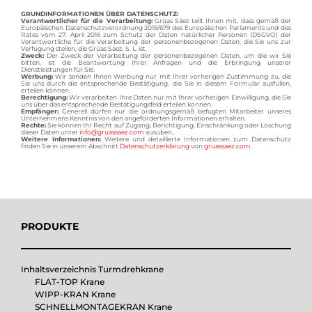
GRUNDINFORMATIONEN ÜBER DATENSCHUTZ:
Verantwortlicher für die Verarbeitung:
Grúas Sáez teilt Ihnen mit, dass gemäß der
Europäischen Datenschutzverordnung 2016/679 des Europäischen Parlaments und des
Rates vom 27. April 2016 zum Schutz der Daten natürlicher Personen (DSGVO) der
Verantwortliche für die Verarbeitung der personenbezogenen Daten, die Sie uns zur
Verfügung stellen, die Grúas Sáez, S. L. ist.
Zweck:
Der Zweck der Verarbeitung der personenbezogenen Daten, um die wir Sie
bitten, ist die Beantwortung Ihrer Anfragen und die Erbringung unserer
Dienstleistungen für Sie.
Werbung:
Wir senden Ihnen Werbung nur mit Ihrer vorherigen Zustimmung zu, die
Sie uns durch die entsprechende Bestätigung, die Sie in diesem Formular ausfüllen,
erteilen können.
Berechtigung:
Wir verarbeiten Ihre Daten nur mit Ihrer vorherigen Einwilligung, die Sie
uns über das entsprechende Bestätigungsfeld erteilen können.
Empfänger:
Generell dürfen nur die ordnungsgemäß befugten Mitarbeiter unseres
Unternehmens Kenntnis von den angeforderten Informationen erhalten.
Rechte:
Sie können Ihr Recht auf Zugang, Berichtigung, Einschränkung oder Löschung
dieser Daten unter
info@gruassaez.com
ausüben..
Weitere Informationen:
Weitere und detaillierte Informationen zum Datenschutz
finden Sie in unserem Abschnitt
Datenschutzerklärung
von
gruassaez.com
.
PRODUKTE
Inhaltsverzeichnis Turmdrehkrane
FLAT-TOP Krane
WIPP-KRAN Krane
SCHNELLMONTAGEKRAN Krane