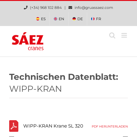
Zum
(+34) 968 102 884 |
info@gruassaez.com
Inhalt
springen
ES
EN
DE
FR
Technischen Datenblatt:
WIPP-KRAN
WIPP-KRAN Krane SL 320
PDF HERUNTERLADEN