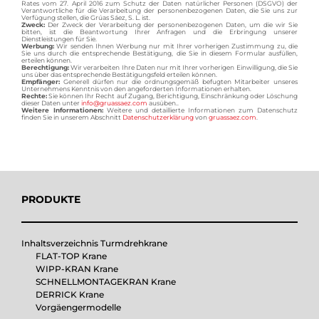
Rates vom 27. April 2016 zum Schutz der Daten natürlicher Personen (DSGVO) der
Verantwortliche für die Verarbeitung der personenbezogenen Daten, die Sie uns zur
Verfügung stellen, die Grúas Sáez, S. L. ist.
Zweck:
Der Zweck der Verarbeitung der personenbezogenen Daten, um die wir Sie
bitten, ist die Beantwortung Ihrer Anfragen und die Erbringung unserer
Dienstleistungen für Sie.
Werbung:
Wir senden Ihnen Werbung nur mit Ihrer vorherigen Zustimmung zu, die
Sie uns durch die entsprechende Bestätigung, die Sie in diesem Formular ausfüllen,
erteilen können.
Berechtigung:
Wir verarbeiten Ihre Daten nur mit Ihrer vorherigen Einwilligung, die Sie
uns über das entsprechende Bestätigungsfeld erteilen können.
Empfänger:
Generell dürfen nur die ordnungsgemäß befugten Mitarbeiter unseres
Unternehmens Kenntnis von den angeforderten Informationen erhalten.
Rechte:
Sie können Ihr Recht auf Zugang, Berichtigung, Einschränkung oder Löschung
dieser Daten unter
info@gruassaez.com
ausüben..
Weitere Informationen:
Weitere und detaillierte Informationen zum Datenschutz
finden Sie in unserem Abschnitt
Datenschutzerklärung
von
gruassaez.com
.
PRODUKTE
Inhaltsverzeichnis Turmdrehkrane
FLAT-TOP Krane
WIPP-KRAN Krane
SCHNELLMONTAGEKRAN Krane
DERRICK Krane
Vorgäengermodelle