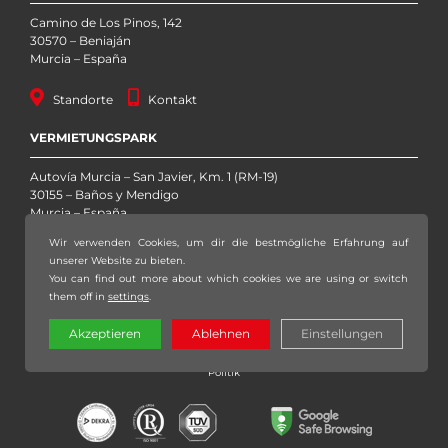
Camino de Los Pinos, 142
30570 – Beniaján
Murcia – España
Standorte
Kontakt
VERMIETUNGSPARK
Autovía Murcia – San Javier, Km. 1 (RM-19)
30155 – Baños y Mendigo
Murcia – España
Wir verwenden Cookies, um dir die bestmögliche Erfahrung auf
Standorte
Kontakt
unserer Website zu bieten.
You can find out more about which cookies we are using or switch
them off in
settings
.
Copyright 2020 – 2026 Grúas Sáez, S.L. – Alle Rechte vorbehalten |
Akzeptieren
Ablehnen
Einstellungen
Rechtlicher Hinweis
|
Datenschutzerklärung
|
Datenschutzpolitik
|
Cookie-
Politik