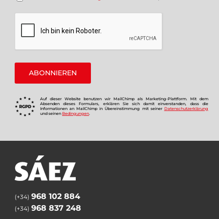
Auf dieser Website benutzen wir MailChimp als Marketing-Plattform. Mit dem
Absenden dieses Formulars, erklären Sie sich damit einverstanden, dass die
Informationen an MailChimp in Übereinstimmung mit seiner
Datenschutzerklärung
und seinen
Bedingungen
.
968 102 884
(+34)
968 837 248
(+34)