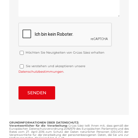
Möchten Sie Neuigkeiten von Grúas Sáez erhalten
Sie verstehen und akzeptieren unsere
Datenschutzbestimmungen
.
GRUNDINFORMATIONEN ÜBER DATENSCHUTZ:
Verantwortlicher für die Verarbeitung:
Grúas Sáez teilt Ihnen mit, dass gemäß der
Europäischen Datenschutzverordnung 2016/679 des Europäischen Parlaments und des
Rates vom 27. April 2016 zum Schutz der Daten natürlicher Personen (DSGVO) der
Verantwortliche für die Verarbeitung der personenbezogenen Daten, die Sie uns zur
Verfügung stellen, die Grúas Sáez, S. L. ist.