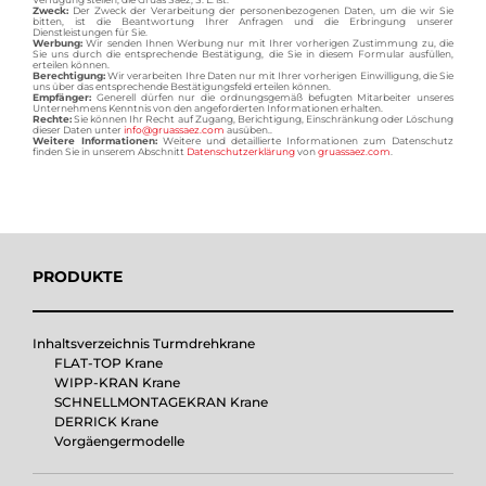
Zweck:
Der Zweck der Verarbeitung der personenbezogenen Daten, um die wir Sie
bitten, ist die Beantwortung Ihrer Anfragen und die Erbringung unserer
Dienstleistungen für Sie.
Werbung:
Wir senden Ihnen Werbung nur mit Ihrer vorherigen Zustimmung zu, die
Sie uns durch die entsprechende Bestätigung, die Sie in diesem Formular ausfüllen,
erteilen können.
Berechtigung:
Wir verarbeiten Ihre Daten nur mit Ihrer vorherigen Einwilligung, die Sie
uns über das entsprechende Bestätigungsfeld erteilen können.
Empfänger:
Generell dürfen nur die ordnungsgemäß befugten Mitarbeiter unseres
Unternehmens Kenntnis von den angeforderten Informationen erhalten.
Rechte:
Sie können Ihr Recht auf Zugang, Berichtigung, Einschränkung oder Löschung
dieser Daten unter
info@gruassaez.com
ausüben..
Weitere Informationen:
Weitere und detaillierte Informationen zum Datenschutz
finden Sie in unserem Abschnitt
Datenschutzerklärung
von
gruassaez.com
.
PRODUKTE
Inhaltsverzeichnis Turmdrehkrane
FLAT-TOP Krane
WIPP-KRAN Krane
SCHNELLMONTAGEKRAN Krane
DERRICK Krane
Vorgäengermodelle