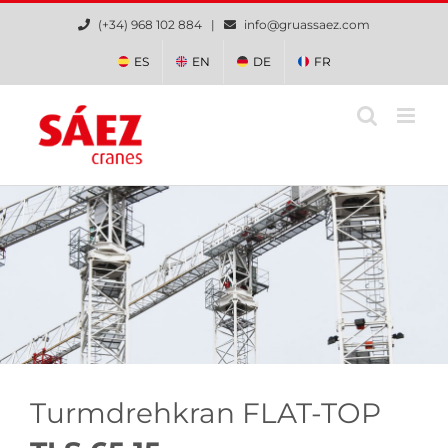
Zum
(+34) 968 102 884 |
info@gruassaez.com
Inhalt
springen
ES
EN
DE
FR
Turmdrehkran FLAT-TOP