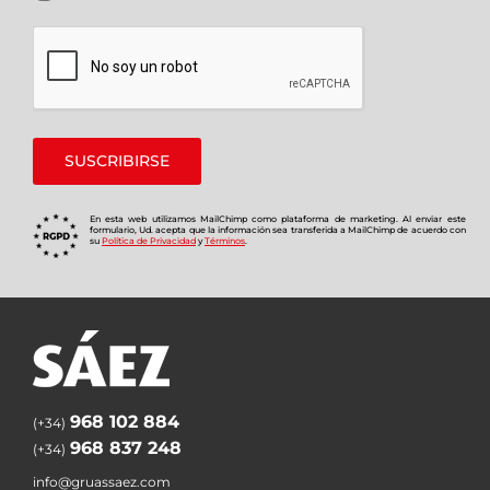
En esta web utilizamos MailChimp como plataforma de marketing. Al enviar este
formulario, Ud. acepta que la información sea transferida a MailChimp de acuerdo con
su
Política de Privacidad
y
Términos
.
968 102 884
(+34)
968 837 248
(+34)
info@gruassaez.com