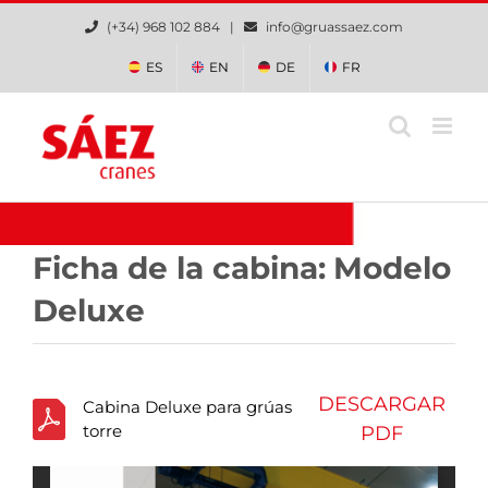
Saltar
(+34) 968 102 884 |
info@gruassaez.com
al
contenido
ES
EN
DE
FR
Ficha de la cabina:
Modelo
Deluxe
DESCARGAR
Cabina Deluxe para grúas
torre
PDF