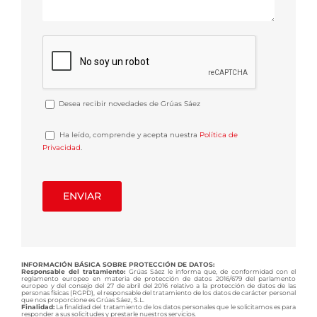
Desea recibir novedades de Grúas Sáez
Ha leído, comprende y acepta nuestra
Política de
Privacidad
.
INFORMACIÓN BÁSICA SOBRE PROTECCIÓN DE DATOS:
Responsable del tratamiento:
Grúas Sáez le informa que, de conformidad con el
reglamento europeo en materia de protección de datos 2016/679 del parlamento
europeo y del consejo del 27 de abril del 2016 relativo a la protección de datos de las
personas físicas (RGPD), el responsable del tratamiento de los datos de carácter personal
que nos proporcione es Grúas Sáez, S.L.
Finalidad:
La finalidad del tratamiento de los datos personales que le solicitamos es para
responder a sus solicitudes y prestarle nuestros servicios.