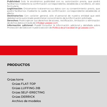
Publicidad:
Solo le enviaremos publicidad con su autorización previa, que podrá
facilitarnos mediante la confirmación correspondiente, establecida a tal efecto, en este
formulario.
Legitimación:
Únicamente trataremos sus datos con su consentimiento previo, que
podrá facilitarnos mediante la casilla de confirmación correspondiente establecida al
efecto.
Destinatarios:
Con carácter general, sólo el personal de nuestra entidad que esté
debidamente autorizado podrá tener conocimiento de la información solicitada.
Derechos:
Podrá ejercer sus derechos de acceso, rectificación, limitación o eliminación
de dichos datos a través de
info@gruassaez.com
.
Información adicional:
Puede consultar la información adicional y detallada sobre
Protección de Datos en nuestra sección de
Política de privacidad
de
gruassaez.com
.
PRODUCTOS
Grúas torre
Grúas FLAT-TOP
Grúas LUFFING-JIB
Grúas SELF-ERECTING
Grúas DERRICK
Archivo de modelos