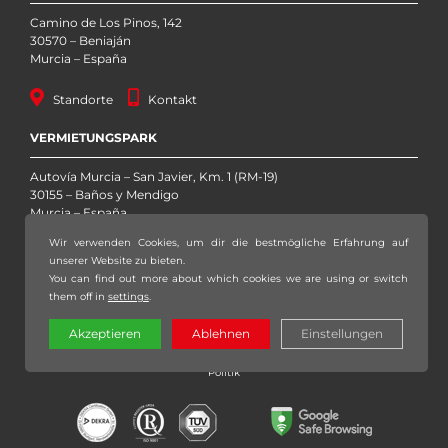
Camino de Los Pinos, 142
30570 – Beniaján
Murcia – España
Standorte
Kontakt
VERMIETUNGSPARK
Autovía Murcia – San Javier, Km. 1 (RM-19)
30155 – Baños y Mendigo
Murcia – España
Wir verwenden Cookies, um dir die bestmögliche Erfahrung auf
Standorte
Kontakt
unserer Website zu bieten.
You can find out more about which cookies we are using or switch
them off in
settings
.
Copyright 2020 – 2026 Grúas Sáez, S.L. – Alle Rechte vorbehalten |
Akzeptieren
Ablehnen
Einstellungen
Rechtlicher Hinweis
|
Datenschutzerklärung
|
Datenschutzpolitik
|
Cookie-
Politik