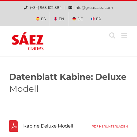
Zum
(+34) 968 102 884 |
info@gruassaez.com
Inhalt
springen
ES
EN
DE
FR
Datenblatt Kabine:
Deluxe
Modell
Kabine Deluxe Modell
PDF HERUNTERLADEN