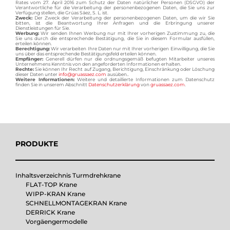
Rates vom 27. April 2016 zum Schutz der Daten natürlicher Personen (DSGVO) der
Verantwortliche für die Verarbeitung der personenbezogenen Daten, die Sie uns zur
Verfügung stellen, die Grúas Sáez, S. L. ist.
Zweck:
Der Zweck der Verarbeitung der personenbezogenen Daten, um die wir Sie
bitten, ist die Beantwortung Ihrer Anfragen und die Erbringung unserer
Dienstleistungen für Sie.
Werbung:
Wir senden Ihnen Werbung nur mit Ihrer vorherigen Zustimmung zu, die
Sie uns durch die entsprechende Bestätigung, die Sie in diesem Formular ausfüllen,
erteilen können.
Berechtigung:
Wir verarbeiten Ihre Daten nur mit Ihrer vorherigen Einwilligung, die Sie
uns über das entsprechende Bestätigungsfeld erteilen können.
Empfänger:
Generell dürfen nur die ordnungsgemäß befugten Mitarbeiter unseres
Unternehmens Kenntnis von den angeforderten Informationen erhalten.
Rechte:
Sie können Ihr Recht auf Zugang, Berichtigung, Einschränkung oder Löschung
dieser Daten unter
info@gruassaez.com
ausüben..
Weitere Informationen:
Weitere und detaillierte Informationen zum Datenschutz
finden Sie in unserem Abschnitt
Datenschutzerklärung
von
gruassaez.com
.
PRODUKTE
Inhaltsverzeichnis Turmdrehkrane
FLAT-TOP Krane
WIPP-KRAN Krane
SCHNELLMONTAGEKRAN Krane
DERRICK Krane
Vorgäengermodelle