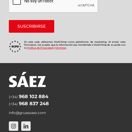
En esta web utilizamos MailChimp como plataforma de marketing. Al enviar este
formulario, Ud. acepta que la información sea transferida a MailChimp de acuerdo con
su
Política de Privacidad
y
Términos
.
968 102 884
(+34)
968 837 248
(+34)
info@gruassaez.com