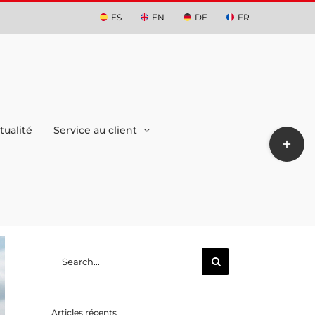
ES
EN
DE
FR
tualité
Service au client
Toggle
Sliding
Bar
Area
Search
for:
Articles récents