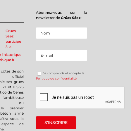
Abonnez-vous sur la
newsletter de
Grúas Sáez
:
Grues
Sáez
participe
à la
e l’historique
ebique à
 côtés de son
Je comprends et accepte la
r officiel
Politique de confidentialité
.
oie ses grues
 12T et TLS 75
tico de Gênes
bitieuse
ation du
 le premier
 béton armé
naîtra sous la
 espace de
ne.