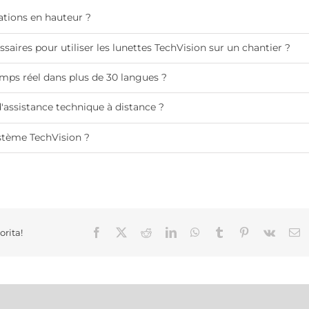
arations en hauteur ?
saires pour utiliser les lunettes TechVision sur un chantier ?
ps réel dans plus de 30 langues ?
 d'assistance technique à distance ?
stème TechVision ?
Facebook
X
Reddit
LinkedIn
WhatsApp
Tumblr
Pinterest
Vk
E
orita!