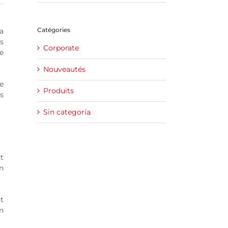
Catégories
a
s
Corporate
ne
Nouveautés
e
Produits
s
Sin categoría
t
n
t
on