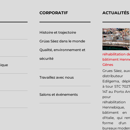
CORPORATIF
ACTUALITÉS
Histoire et trajectoire
Grúas Sáez dans le monde
Qualité, environnement et
réhabilitation d
sécurité
bâtiment Henn
Gênes
nique
Grues Sáez, aux
distributeu
Travaillez avec nous
Edilgema, dépl
à tour STC 7027
14T au Porto An
Salons et événements
pour l'am
réhabilit
Hennebique,
bâtiment en
d'Italie, qui re
forme d'un
bureaux moder