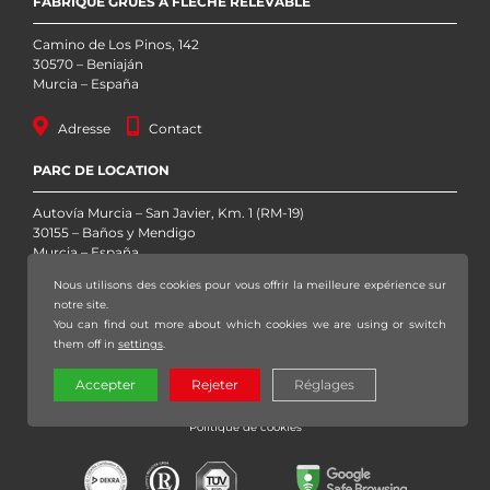
FABRIQUE GRUES À FLÈCHE RELEVABLE
Camino de Los Pinos, 142
30570 – Beniaján
Murcia – España
Adresse
Contact
PARC DE LOCATION
Autovía Murcia – San Javier, Km. 1 (RM-19)
30155 – Baños y Mendigo
Murcia – España
Nous utilisons des cookies pour vous offrir la meilleure expérience sur
Adresse
Contact
notre site.
You can find out more about which cookies we are using or switch
them off in
settings
.
Copyright 2020 – 2026 Grúas Sáez, S.L. – Tous les droits réservés |
Mentions
Accepter
Rejeter
Réglages
légales
|
Politique de confidentialité
|
Politique de protection de données
|
Politique de cookies