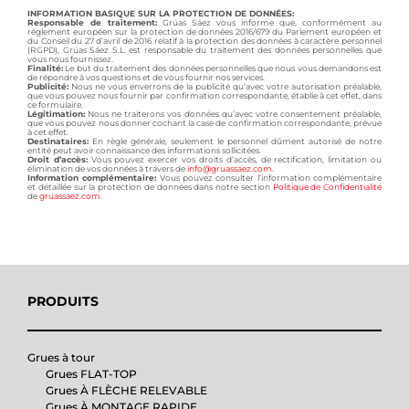
INFORMATION BASIQUE SUR LA PROTECTION DE DONNÉES:
Responsable de traitement:
Grúas Sáez vous informe que, conformément au
règlement européen sur la protection de données 2016/679 du Parlement européen et
du Conseil du 27 d’avril de 2016 relatif à la protection des données à caractère personnel
(RGPD), Grúas Sáez S.L. est responsable du traitement des données personnelles que
vous nous fournissez.
Finalité:
Le but du traitement des données personnelles que nous vous demandons est
de répondre à vos questions et de vous fournir nos services.
Publicité:
Nous ne vous enverrons de la publicité qu’avec votre autorisation préalable,
que vous pouvez nous fournir par confirmation correspondante, établie à cet effet, dans
ce formulaire.
Légitimation:
Nous ne traiterons vos données qu’avec votre consentement préalable,
que vous pouvez nous donner cochant la case de confirmation correspondante, prévue
à cet effet.
Destinataires:
En règle générale, seulement le personnel dûment autorisé de notre
entité peut avoir connaissance des informations sollicitées.
Droit d’accès:
Vous pouvez exercer vos droits d’accès, de rectification, limitation ou
élimination de vos données à travers de
info@gruassaez.com
.
Information complémentaire:
Vous pouvez consulter l’information complémentaire
et détaillée sur la protection de données dans notre section
Politique de Confidentialité
de
gruassaez.com
.
PRODUITS
Grues à tour
Grues FLAT-TOP
Grues À FLÈCHE RELEVABLE
Grues À MONTAGE RAPIDE