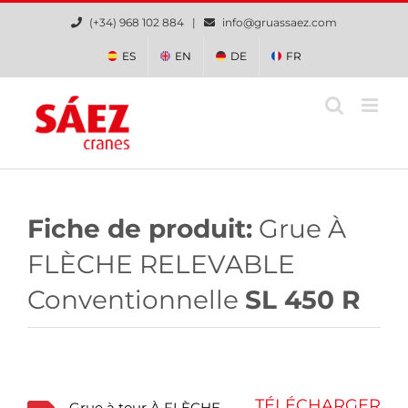
Skip
(+34) 968 102 884 |
info@gruassaez.com
to
content
ES
EN
DE
FR
Fiche de produit:
Grue À
FLÈCHE RELEVABLE
Conventionnelle
SL 450 R
TÉLÉCHARGER
Grue à tour À FLÈCHE