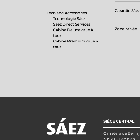
Garantie Sáez
Tech and Accessories
Technologie Sáez
Sáez Direct Services
Zone privée
Cabine Deluxe grue à
tour
Cabine Premium grue à
tour
SIÈGE CENTRAL
Carretera de Beniaj
30570 – Beniaján