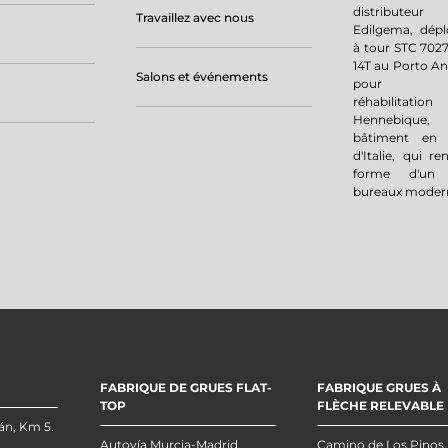
distributeu
Travaillez avec nous
Edilgema, dépl
à tour STC 7027
14T au Porto An
Salons et événements
pour l'am
réhabilit
Hennebique,
bâtiment en
d'Italie, qui re
forme d'un
bureaux moder
FABRIQUE DE GRUES FLAT-
FABRIQUE GRUES À
TOP
FLÈCHE RELEVABLE
án, Km 5.
Autovía Murcia-Madrid,
Camino de Los Pinos,