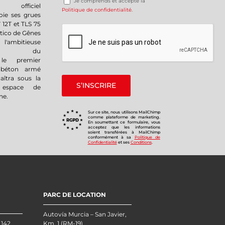
Je comprends et accepte la
r officiel
Politique de confidentialité
.
oie ses grues
 12T et TLS 75
tico de Gênes
bitieuse
ation du
 le premier
 béton armé
naîtra sous la
 espace de
ne.
Sur ce site, nous utilisons MailChimp
comme plateforme de marketing.
En soumettant ce formulaire, vous
acceptez que les informations
soient transférées à MailChimp
conformément à sa
Politique de
Confidentialité
et ses
Conditions
.
PARC DE LOCATION
Autovía Murcia – San Javier,
 142
Km. 1 (RM-19)