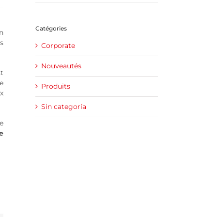
Catégories
n
s
Corporate
Nouveautés
t
e
Produits
x
Sin categoría
e
e