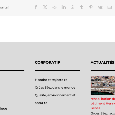
Facebook
X
Reddit
LinkedIn
WhatsApp
Tumblr
Pinterest
Vk
E
orita!
CORPORATIF
ACTUALITÉS
Histoire et trajectoire
Grúas Sáez dans le monde
Qualité, environnement et
réhabilitation d
sécurité
bâtiment Henn
Gênes
nique
Grues Sáez, aux