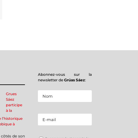
mail
Abonnez-vous sur la
newsletter de
Grúas Sáez
:
Grues
Sáez
participe
à la
e l’historique
ebique à
 côtés de son