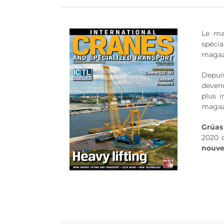
Le m
spéci
magazi
Depui
devenu
plus 
magazi
Grúas
2020 
nouve