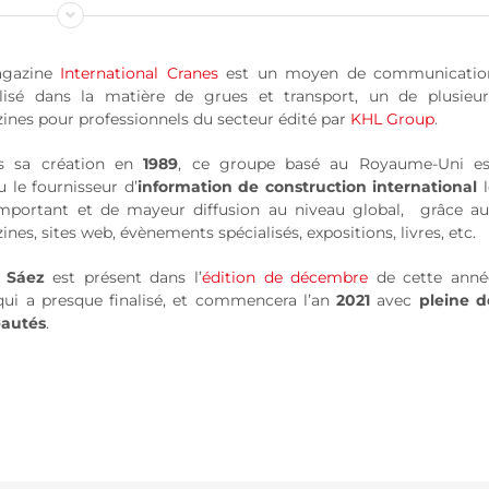
agazine
International Cranes
est un moyen de communicatio
alisé dans la matière de grues et transport, un de plusieur
nes pour professionnels du secteur édité par
KHL Group
.
s sa création en
1989
, ce groupe basé au Royaume-Uni es
 le fournisseur d’
information de construction international
l
important et de mayeur diffusion au niveau global, grâce au
nes, sites web, évènements spécialisés, expositions, livres, etc.
 Sáez
est présent dans l’
édition de décembre
de cette anné
qui a presque finalisé, et commencera l’an
2021
avec
pleine d
autés
.