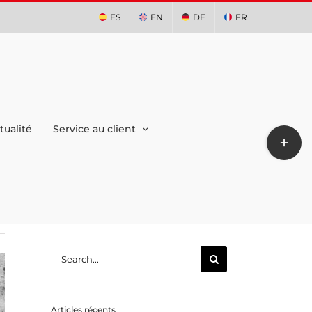
ES
EN
DE
FR
tualité
Service au client
Toggle
Sliding
Bar
Area
Search
for:
Articles récents