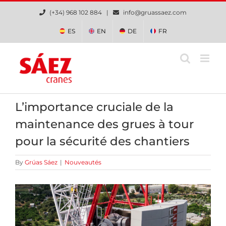
Skip
(+34) 968 102 884 |
info@gruassaez.com
to
content
ES
EN
DE
FR
L’importance cruciale de la
maintenance des grues à tour
pour la sécurité des chantiers
By
Grúas Sáez
|
Nouveautés