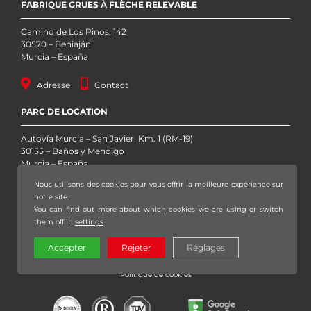
FABRIQUE GRUES À FLÈCHE RELEVABLE
Camino de Los Pinos, 142
30570 – Beniaján
Murcia – España
Adresse
Contact
PARC DE LOCATION
Autovía Murcia – San Javier, Km. 1 (RM-19)
30155 – Baños y Mendigo
Murcia – España
Nous utilisons des cookies pour vous offrir la meilleure expérience sur
Adresse
Contact
notre site.
You can find out more about which cookies we are using or switch
them off in
settings
.
Copyright 2020 – 2026 Grúas Sáez, S.L. – Tous les droits réservés |
Mentions
Accepter
Rejeter
Réglages
légales
|
Politique de confidentialité
|
Politique de protection de données
|
Politique de cookies