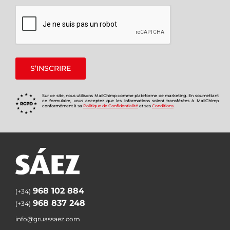
Sur ce site, nous utilisons MailChimp comme plateforme de marketing. En soumettant
ce formulaire, vous acceptez que les informations soient transférées à MailChimp
conformément à sa
Politique de Confidentialité
et ses
Conditions
.
968 102 884
(+34)
968 837 248
(+34)
info@gruassaez.com