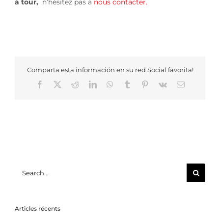
á tour,
n’hésitez pas à
nous contacter.
Comparta esta información en su red Social favorita!
Facebook
X
Reddit
LinkedIn
WhatsApp
Tumblr
Pinterest
Vk
Email
Search
for:
Articles récents