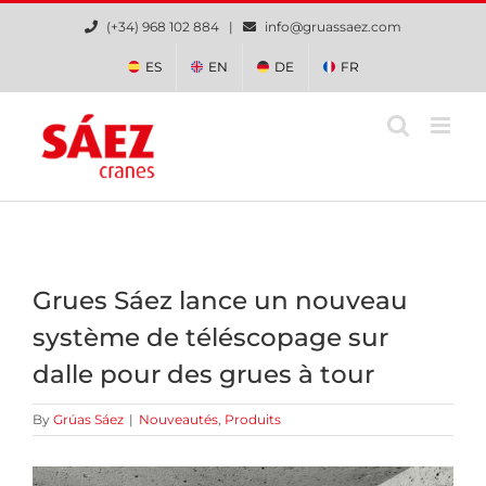
Skip
(+34) 968 102 884 |
info@gruassaez.com
to
content
ES
EN
DE
FR
Grues Sáez lance un nouveau
système de téléscopage sur
dalle pour des grues à tour
By
Grúas Sáez
|
Nouveautés
,
Produits